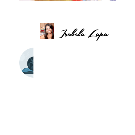
U
N
I
V
E
R
S
O
D
O
S