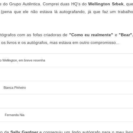
nde do Grupo Autêntica. Comprei duas HQ's do
Wellington Srbek
, qu
r (pena que ele não estava lá autografando, já que faz um trabalh
utógrafos com as fofas criadoras de
"Como eu realmente"
e
"Bear"
o os livros e os autógrafos, mas estava em outro compromisso...
o Wellington, em breve resenha
Bianca Pinheiro
Fernanda Nia
nto da
Sally Gardner
e conseguiu um lindo autógrafo para o meu livr