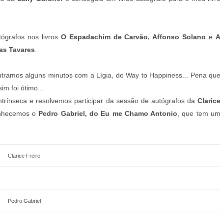
ógrafos nos livros
O Espadachim de Carvão, Affonso Solano
e
as Tavares
.
tramos alguns minutos com a Lígia, do Way to Happiness... Pena qu
m foi ótimo...
Intrínseca e resolvemos participar da sessão de autógrafos da
Claric
onhecemos o
Pedro Gabriel, do Eu me Chamo Antonio
, que tem u
Clarice Freire
Pedro Gabriel