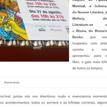
Musical
, a Juliana
do Nuvem Literária, 
Mellory, d
Literature-se
a
Bruna, do Bruna'
Books
, que no
hospedou com tod
carinho e no
apresentou para 
Mao, o gato mais fof
de todos os tempos.
Nossa turma
ncrível, juntas nós nos divertimos muito e vivenciamos moment
s acontecimentos, todos os sorrisos e às infinitas correrias, algun