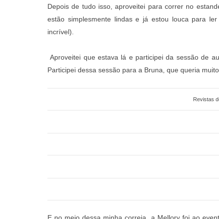
Depois de tudo isso, aproveitei para correr no esta
estão simplesmente lindas e já estou louca para le
incrível).
Aproveitei que estava lá e participei da sessão de a
Participei dessa sessão para a Bruna, que queria muit
Revistas d
E no meio dessa minha correia, a Mellory foi ao eve