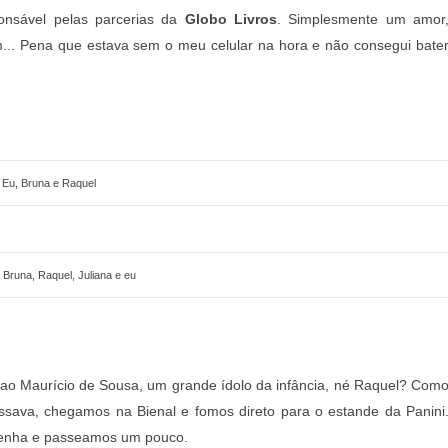
onsável pelas parcerias da
Globo Livros
. Simplesmente um amor
m... Pena que estava sem o meu celular na hora e não consegui bate
Eu, Bruna e Raquel
, Bruna, Raquel, Juliana e eu
 ao Maurício de Sousa, um grande ídolo da infância, né Raquel? Com
ssava, chegamos na Bienal e fomos direto para o estande da Panini
senha e passeamos um pouco.