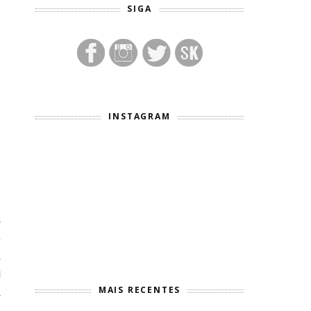
SIGA
INSTAGRAM
m
s
o
a
l
MAIS RECENTES
a
a