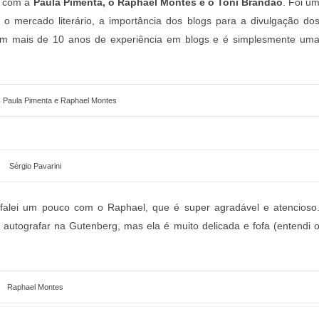
, com a
Paula Pimenta, o Raphael Montes e o Toni Brandão
. Foi u
 o mercado literário, a importância dos blogs para a divulgação do
 tem mais de 10 anos de experiência em blogs e é simplesmente um
, Paula Pimenta e Raphael Montes
Sérgio Pavarini
falei um pouco com o Raphael, que é super agradável e atencioso
ra autografar na Gutenberg, mas ela é muito delicada e fofa (entendi 
Raphael Montes