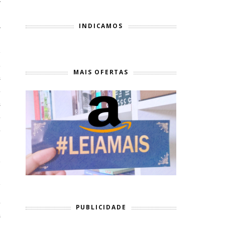
,
a
INDICAMOS
o
e
s
MAIS OFERTAS
s
o
s
o
o
o
PUBLICIDADE
s