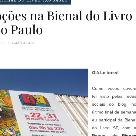
BIENAL DO LIVRO SÃO PAULO
ções na Bienal do Livro
o Paulo
:09
ISABELA LAPA
Olá Leitores!
Como vocês deve
ter visto pelas rede
sociais do blog, n
último final de seman
eu participei da Biena
do Livro SP, com 
Raquel, do
Pipoc