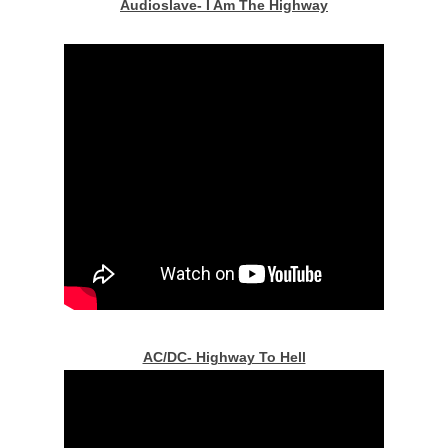
Audioslave- I Am The Highway
AC/DC- Highway To Hell