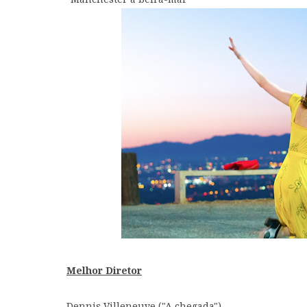
Melhor Diretor
Dennis Villeneuve
("A chegada")