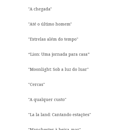
"A chegada"
"Até o último homem"
"Estrelas além do tempo"
“Lion: Uma jornada para casa”
"Moonlight: Sob a luz do luar"
"Cercas"
"A qualquer custo"
"La la land: Cantando estações"
"Manchester à beira-mar"