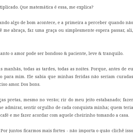
iplicado. Que matemática é essa, me explica?
ando algo de bom acontece, e a primeira a perceber quando nã
ê me abraça, faz uma graça ou simplesmente espera passar, ali
nto o amor pode ser bondoso & paciente, leve & tranquilo.
s manhãs, todas as tardes, todas as noites. Porque, antes de e
ido para mim. Ele sabia que minhas feridas não seriam curada
iso amor. Dos bons.
ças pretas, mesmo no verão; rir do meu jeito estabanado; faze
me admirar, sentir orgulho de cada conquista minha; quem teri
 café e me fazer acordar com aquele cheirinho tomando a casa.
Por juntos ficarmos mais fortes - não importa o quão clichê iss