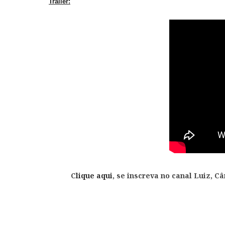
Trailer:
C
lique aqui
, se inscreva no canal Luiz, C