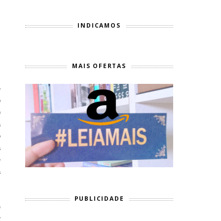
INDICAMOS
MAIS OFERTAS
,
e
o
)
a
o
a
e
a
PUBLICIDADE
e
r