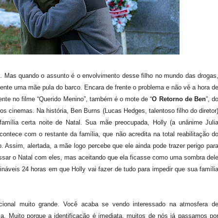
. Mas quando o assunto é o envolvimento desse filho no mundo das drogas
ilmente uma mãe pula do barco. Encara de frente o problema e não vê a hora d
mente no filme “Querido Menino”, também é o mote de “
O Retorno de Ben
”, d
nos cinemas. Na história, Ben Burns (Lucas Hedges, talentoso filho do diretor
amília certa noite de Natal. Sua mãe preocupada, Holly (a unânime Juli
tece com o restante da família, que não acredita na total reabilitação d
co. Assim, alertada, a mãe logo percebe que ele ainda pode trazer perigo par
a passar o Natal com eles, mas aceitando que ela ficasse como uma sombra del
náveis 24 horas em que Holly vai fazer de tudo para impedir que sua famíli
onal muito grande. Você acaba se vendo interessado na atmosfera d
lia. Muito porque a identificação é imediata, muitos de nós já passamos po