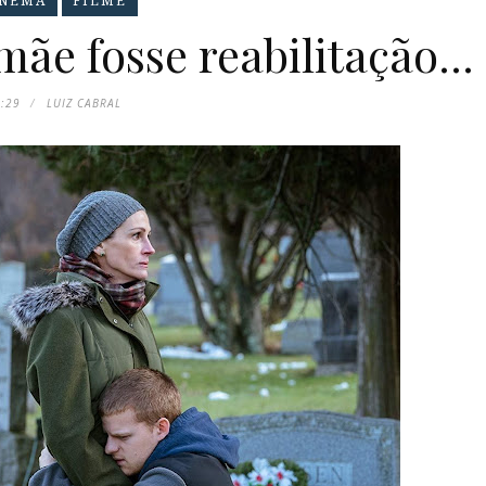
INEMA
FILME
ãe fosse reabilitação...
:29
LUIZ CABRAL