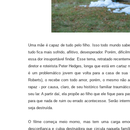
Uma mãe é capaz de tudo pelo filho. Isso todo mundo sabe
tudo fica mais sofrido, aflitivo, desesperador. Porém, dific
essa dor insuportável findar. Esse tema, retratado recente
diretor e roteirista Peter Hedges, longa que está em cartaz 
é um problemático jovem que volta para a casa de sua f
Roberts), o recebe com todo amor, porém, o mesmo não acon
rapaz - por causa, claro, de seu histórico familiar traumáti
seu lar. A partir daí, ela propõe ao filho que ele fique par
para que nada de ruim ou errado acontecesse. Serão intermi
seja destruída.
O filme começa meio morno, mas tem uma carga emoci
desconfiança e culpa destruidora que circula naquela famí