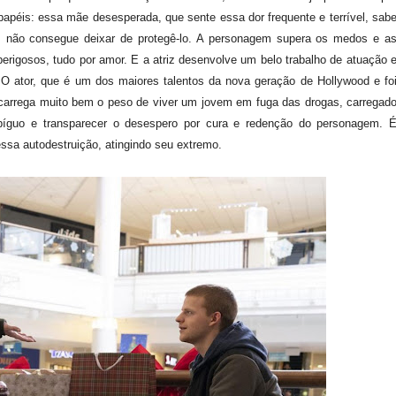
papéis: essa mãe desesperada, que sente essa dor frequente e terrível, sab
ém não consegue deixar de protegê-lo. A personagem supera os medos e a
 perigosos, tudo por amor. E a atriz desenvolve um belo trabalho de atuação 
 ator, que é um dos maiores talentos da nova geração de Hollywood e fo
 carrega muito bem o peso de viver um jovem em fuga das drogas, carregad
mbíguo e transparecer o desespero por cura e redenção do personagem. 
nessa autodestruição, atingindo seu extremo.