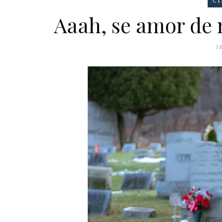
C
Aaah, se amor de m
18