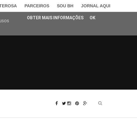
LTEROSA
PARCEIROS
SOU BH
JORNAL AQUI
OBTER MAIS INFORMAÇÕES
OK
busos