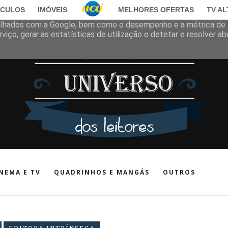
ÍCULOS
IMÓVEIS
MELHORES OFERTAS
TV A
onibilizar os respetivos serviços e para analisar o tráfego. O seu
rtilhados com a Google, bem como o desempenho e a métrica de
viço, gerar as estatísticas de utilização e detetar e resolver a
NEMA E TV
QUADRINHOS E MANGÁS
OUTROS