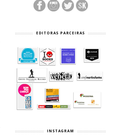
EDITORAS PARCEIRAS
e
a
a
r
a
e
a
r
INSTAGRAM