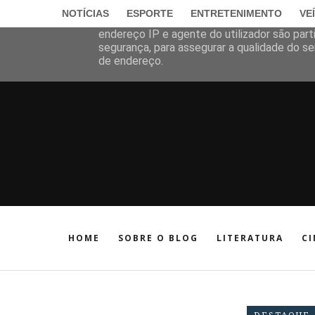
NOTÍCIAS
ESPORTE
ENTRETENIMENTO
VE
Este site utiliza cookies da Google para disp
endereço IP e agente do utilizador são pa
segurança, para assegurar a qualidade do ser
de endereço.
HOME
SOBRE O BLOG
LITERATURA
CI