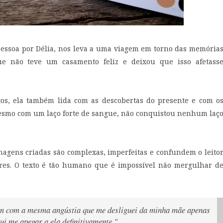
 pessoa por Délia, nos leva a uma viagem em torno das memória
e não teve um casamento feliz e deixou que isso afetass
s, ela também lida com as descobertas do presente e com o
esmo com um laço forte de sangue, não conquistou nenhum laç
nagens criadas são complexas, imperfeitas e confundem o leito
ares. O texto é tão humano que é impossível não mergulhar d
m com a mesma angústia que me desliguei da minha mãe apenas
i me apegar a ela definitivamente."