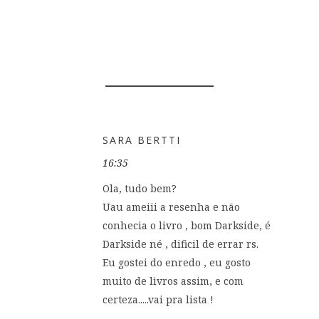
70 COMENTÁRIOS
SARA BERTTI
16:35
Ola, tudo bem?
Uau ameiii a resenha e não
conhecia o livro , bom Darkside, é
Darkside né , dificil de errar rs.
Eu gostei do enredo , eu gosto
muito de livros assim, e com
certeza.....vai pra lista !