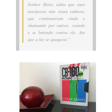
Senhor Heinz sabia que suas
mariposas não iriam embora,
que continuariam vindo e
chamando por outras, voando
e se batendo contra ele. Ate
que a luz se apagasse.”