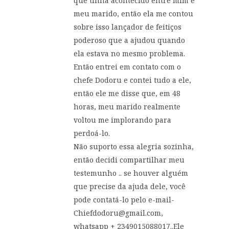
que tinha acontecido entre mim e
meu marido, então ela me contou
sobre isso lançador de feitiços
poderoso que a ajudou quando
ela estava no mesmo problema.
Então entrei em contato com o
chefe Dodoru e contei tudo a ele,
então ele me disse que, em 48
horas, meu marido realmente
voltou me implorando para
perdoá-lo.
Não suporto essa alegria sozinha,
então decidi compartilhar meu
testemunho .. se houver alguém
que precise da ajuda dele, você
pode contatá-lo pelo e-mail-
Chiefdodoru@gmail.com
,
whatsapp + 2349015088017..Ele