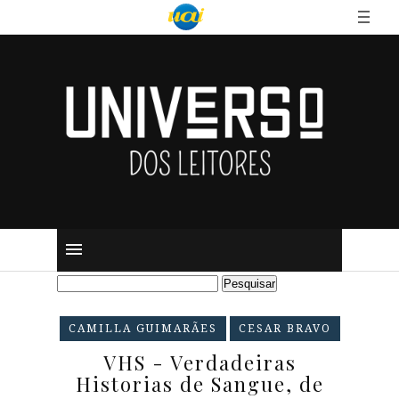
CAMILLA GUIMARÃES
CESAR BRAVO
VHS - Verdadeiras
Historias de Sangue, de