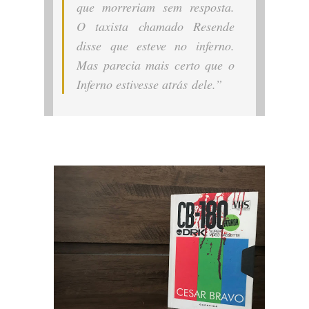
que morreriam sem resposta.
O taxista chamado Resende
disse que esteve no inferno.
Mas parecia mais certo que o
Inferno estivesse atrás dele.”